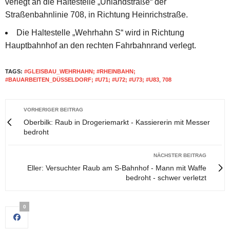
verlegt an die Haltestelle „Uhlandstraße“ der
Straßenbahnlinie 708, in Richtung Heinrichstraße.
Die Haltestelle „Wehrhahn S“ wird in Richtung
Hauptbahnhof an den rechten Fahrbahnrand verlegt.
TAGS:
#GLEISBAU_WEHRHAHN; #RHEINBAHN;
#BAUARBEITEN_DÜSSELDORF; #U71; #U72; #U73; #U83
,
708
VORHERIGER BEITRAG
Oberbilk: Raub in Drogeriemarkt - Kassiererin mit Messer
bedroht
NÄCHSTER BEITRAG
Eller: Versuchter Raub am S-Bahnhof - Mann mit Waffe
bedroht - schwer verletzt
0