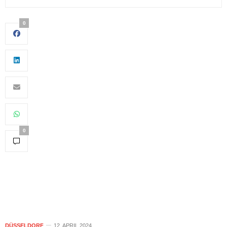
0
0
DÜSSELDORF
12. APRIL 2024