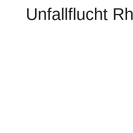
Unfallflucht R
gesucht wird 
SUV
von
WOLFGANG OSINSKI
0
Nach einem Verkehrsunfall auf der Rhe
Zeugen. Ein unbekannter Fahrer oder F
Mannes aufgefahren und anschließend g
Nach derzeitigem Stand der Ermittlunge
Daimler auf der Rheinkniebrücke in Ri