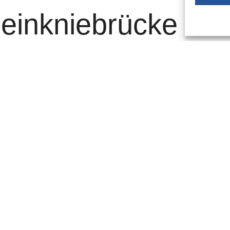
heinkniebrücke –
ein schwarzer
inkniebrücke am Freitagnachmittag sucht die Polizei nach
ahrerin war mit einem Fahrzeug auf den Pkw eines
eflüchtet.
n war der 52-jährige Fahrer aus Düsseldorf mit seinem
chtung Oberkassel unterwegs. Nach eigener Aussage