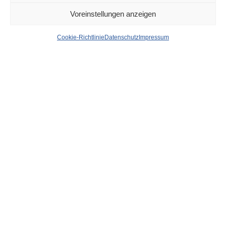
Voreinstellungen anzeigen
News aus dem Rathaus
Cookie-Richtlinie
Datenschutz
Impressum
der Stadt Düsseldorf
von
WOLFGANG OSINSKI
Landesweiter Warntag am Donnerstag, 14.
März, ab 11 Uhr
Zum landesweiten Warntag werden am Donnerstag, 14.
März, ab 11 Uhr die Sirenen in der Landeshauptstadt
ertönen. Erstmals werden auch Test-Radiodurchsagen bei
Antenne Düsseldorf erfolgen.
weiter…
Preisträgerkonzert des 61. Regionalwettbewerbs
„Jugend musiziert“