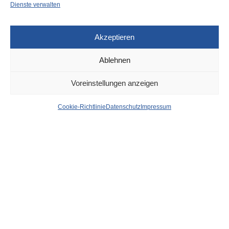
Dienste verwalten
Akzeptieren
Ablehnen
DÜSSELDORF
1. MÄRZ 2024
Voreinstellungen anzeigen
Kriminelle Internet-
Cookie-Richtlinie
Datenschutz
Impressum
Plattform:
Hauptverdächtiger ist ein
23-jähriger
Korschenbroicher
von
WOLFGANG OSINSKI