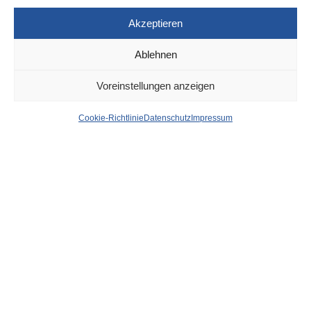
Akzeptieren
Ablehnen
DÜSSELDORF
29. FEBRUAR 2024
Voreinstellungen anzeigen
News aus dem Rathaus
Cookie-Richtlinie
Datenschutz
Impressum
der Stadt Düsseldorf
von
WOLFGANG OSINSKI
„Building Friends“ am Worringer Platz:
Modellprojekt für integratives Wohnen und Arbeiten
Auf Initiative der Landeshauptstadt Düsseldorf entsteht am
Worringer Platz unter dem Arbeitstitel „Building Friends“ ein
Modellprojekt, das Integration und Empowerment für
Geflüchtete fördert. Als Standort wird derzeit das ehemalige
„Hotel Friends“ geprüft.
weiter…