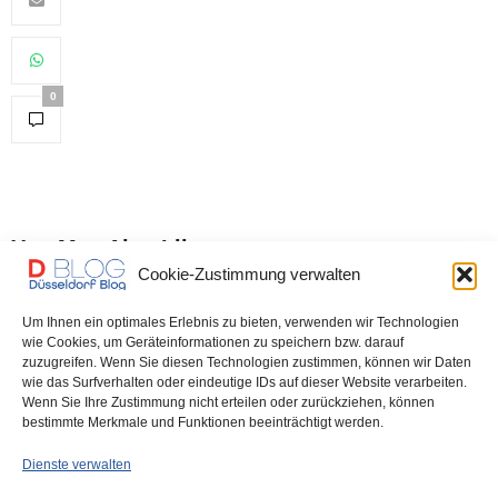
0
You May Also Like
Cookie-Zustimmung verwalten
Um Ihnen ein optimales Erlebnis zu bieten, verwenden wir Technologien
Achtung: Hier wird nächste
News aus dem Rathaus der
wie Cookies, um Geräteinformationen zu speichern bzw. darauf
Woche geblitzt –
Stadt Düsseldorf
zuzugreifen. Wenn Sie diesen Technologien zustimmen, können wir Daten
Schwerpunkte „Am
wie das Surfverhalten oder eindeutige IDs auf dieser Website verarbeiten.
Röttchen“, Bilker Allee und
Wenn Sie Ihre Zustimmung nicht erteilen oder zurückziehen, können
Dorotheenstraße
bestimmte Merkmale und Funktionen beeinträchtigt werden.
Dienste verwalten