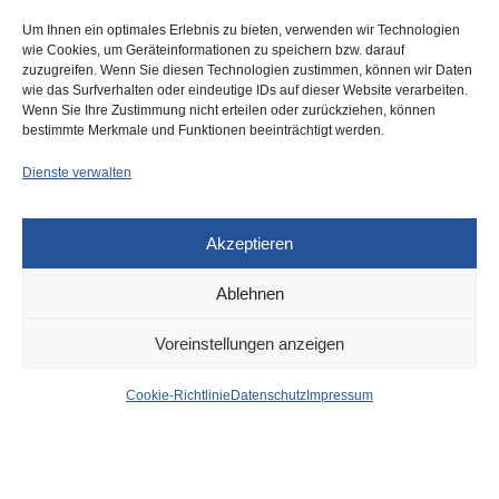
Um Ihnen ein optimales Erlebnis zu bieten, verwenden wir Technologien
wie Cookies, um Geräteinformationen zu speichern bzw. darauf
zuzugreifen. Wenn Sie diesen Technologien zustimmen, können wir Daten
wie das Surfverhalten oder eindeutige IDs auf dieser Website verarbeiten.
0
Wenn Sie Ihre Zustimmung nicht erteilen oder zurückziehen, können
bestimmte Merkmale und Funktionen beeinträchtigt werden.
Dienste verwalten
Akzeptieren
Ablehnen
DÜSSELDORF
23. FEBRUAR 2024
Voreinstellungen anzeigen
News aus dem Rathaus
Cookie-Richtlinie
Datenschutz
Impressum
der Stadt Düsseldorf
von
WOLFGANG OSINSKI