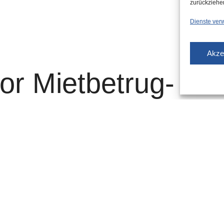
zurückziehe
Dienste ver
Akze
vor Mietbetrug-
älle einer Betrugsform bei Wohnungsvermietungen in der
ei informiert und warnt vor der Masche.
en an und bieten sie anschließend per E-Mail