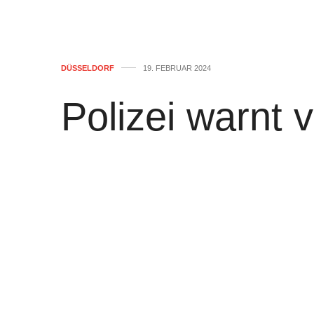
DÜSSELDORF
19. FEBRUAR 2024
Polizei warnt 
Masche
von
WOLFGANG OSINSKI
0
In den letzten Wochen sind vermehrt F
Landeshauptstadt aufgetreten. Die Poliz
Die unbekannten Täter mieten Wohnung