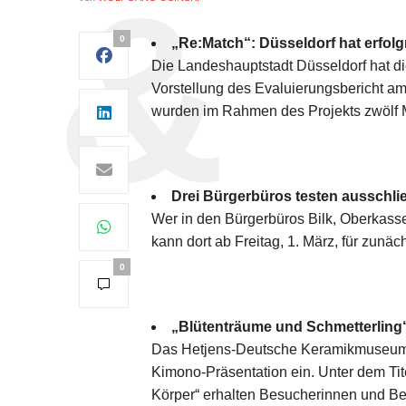
0
„Re:Match“: Düsseldorf hat erfol
Die Landeshauptstadt Düsseldorf hat die
Vorstellung des Evaluierungsbericht am
wurden im Rahmen des Projekts zwölf
Drei Bürgerbüros testen ausschli
Wer in den Bürgerbüros Bilk, Oberkasse
kann dort ab Freitag, 1. März, für zunä
0
„Blütenträume und Schmetterling“
Das Hetjens-Deutsche Keramikmuseum, S
Kimono-Präsentation ein. Unter dem Ti
Körper“ erhalten Besucherinnen und Bes