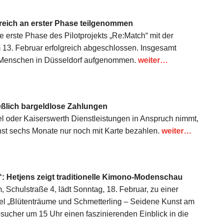
greich an erster Phase teilgenommen
 erste Phase des Pilotprojekts „Re:Match“ mit der
 13. Februar erfolgreich abgeschlossen. Insgesamt
 Menschen in Düsseldorf aufgenommen.
weiter…
eßlich bargeldlose Zahlungen
l oder Kaiserswerth Dienstleistungen in Anspruch nimmt,
chst sechs Monate nur noch mit Karte bezahlen.
weiter…
: Hetjens zeigt traditionelle Kimono-Modenschau
chulstraße 4, lädt Sonntag, 18. Februar, zu einer
tel „Blütenträume und Schmetterling – Seidene Kunst am
ucher um 15 Uhr einen faszinierenden Einblick in die