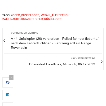
TAGS:
#OPER_DÜSSELDORF
,
#VITALI_ALEKSEENOK
,
#WEIHNACHTSKONZERT_OPER_DÜSSELDORF
VORHERIGER BEITRAG
A 44-Unfallopfer (26) verstorben - Polizei fahndet fieberhaft
nach dem Fahrerflüchtigen - Fahrzeug soll ein Range
Rover sein
NÄCHSTER BEITRAG
Düsseldorf Headlines, Mittwoch, 06.12.2023
0