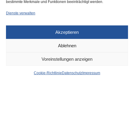
bestimmte Merkmale und Funktionen beeinträchtigt werden.
Dienste verwalten
Akzeptieren
Ablehnen
DÜSSELDORF
4. DEZEMBER 2023
Voreinstellungen anzeigen
News aus dem Rathaus
Cookie-Richtlinie
Datenschutz
Impressum
der Stadt Düsseldorf
von
WOLFGANG OSINSKI
[aktualisiert mit Fotos] UEFA EURO 2024: