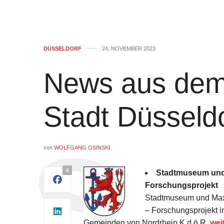
DÜSSELDORF
24. NOVEMBER 2023
News aus dem
Stadt Düsseld
von
WOLFGANG OSINSKI
0
Stadtmuseum und 
Forschungsprojekt
Stadtmuseum und Max 
– Forschungsprojekt 
Gemeinden von Nordrhein K.d.ö.R.
wei