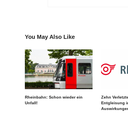
You May Also Like
Rheinbahn: Schon wieder ein
Zehn Verletzt
Unfall!
Entgleisung i
Auswirkungen