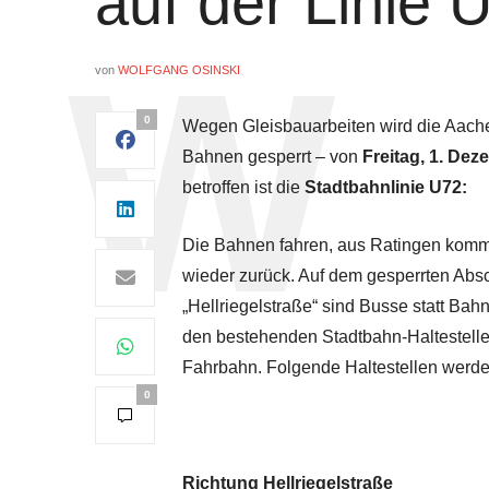
auf der Linie 
von
WOLFGANG OSINSKI
0
Wegen Gleisbauarbeiten wird die Aache
Bahnen gesperrt – von
Freitag, 1. Dez
betroffen ist die
Stadtbahnlinie U72:
Die Bahnen fahren, aus Ratingen kommen
wieder zurück. Auf dem gesperrten Absc
„Hellriegelstraße“ sind Busse statt Bah
den bestehenden Stadtbahn-Haltestellen
Fahrbahn. Folgende Haltestellen werden
0
Richtung Hellriegelstraße