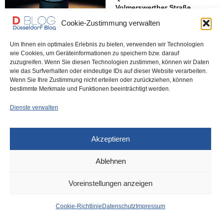
Volmerswerther Straße
Cookie-Zustimmung verwalten
Hallo Eltern! Ferienaktion im
Aquazoo
Um Ihnen ein optimales Erlebnis zu bieten, verwenden wir Technologien
wie Cookies, um Geräteinformationen zu speichern bzw. darauf
zuzugreifen. Wenn Sie diesen Technologien zustimmen, können wir Daten
Hier wird geblitzt –
wie das Surfverhalten oder eindeutige IDs auf dieser Website verarbeiten.
Schwerpunkte Luegallee und
Wenn Sie Ihre Zustimmung nicht erteilen oder zurückziehen, können
bestimmte Merkmale und Funktionen beeinträchtigt werden.
Merowinger Straße
Dienste verwalten
Akzeptieren
Ablehnen
DÜSSELDORF
9. NOVEMBER 2023
Voreinstellungen anzeigen
Düsseldorf Headlines,
Cookie-Richtlinie
Datenschutz
Impressum