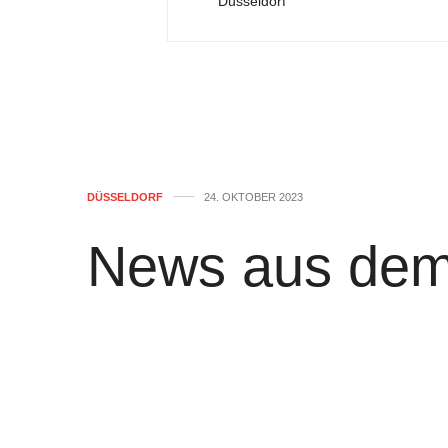
Düsseldorf
DÜSSELDORF
24. OKTOBER 2023
News aus dem
Stadt Düsseld
von
WOLFGANG OSINSKI
0
Düsseldorfer Juge