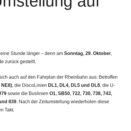
Umstellung auf
 eine Stunde länger – denn am
Sonntag, 29. Oktober
,
e zurück gestellt.
 sich auch auf den Fahrplan der Rheinbahn aus: Betroffen
s NE8)
, die DiscoLinien
DL1, DL4, DL5 und DL6
, die U-
U79
sowie die Buslinien
O1, SB50, 722, 730, 738, 743,
 und 839
. Nach der Zeitumstellung wiederholen diese
n Takt.