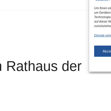
Um Ihnen ei
um Gerätein
Technologie
auf dieser W
zurückziehe
Dienste ver
Akze
 Rathaus der
orf
nd diskutiert über Europa