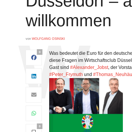
Düsseldorf – 
willkommen
von
WOLFGANG OSINSKI
0
Was bedeutet die Euro für den deutsche
diese Fragen im Wirtschaftsclub Düssel
Gast sind
#Alexander_Jobst
, der Vors
#Peter_Frymuth
und
#Thomas_Neuhäu
0