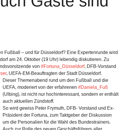
auch Gäste sind
n Fußball – und für Düsseldorf? Eine Expertenrunde wird
dorf am 24. Oktober (19 Uhr) lebendig diskutieren. Zu
tandsvorsitzende von
#Fortuna_Düsseldorf
, DFB-Vorstand
ser
, UEFA-EM-Beauftragten der Stadt Düsseldorf.
Dieser Themenabend rund um den Fußball und die
UEFA, moderiert von der erfahrenen
#Daniela_Fuß
(Ulbing), ist nicht nur hochinteressant, sondern er enthält
auch aktuellen Zündstoff.
So wird gewiss Peter Frymuth, DFB- Vorstand und Ex-
Präsident der Fortuna, zum Taktgeber der Diskussion
um die Personalien für die Wahl des Bundestrainers.
Auch zur Rolle des neuen Geschäftsführers aller