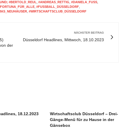
UND; #BERTOLD_REUL
,
#ANDREAS_RETTIG
,
#DANIELA_FUSS
,
#FORTUNA_FÜR_ALLE
,
#FUSSBALL_DÜSSELDORF
,
MAS_NEUHÄUSER
,
#WIRTSCHAFTSCLUB_DÜSSELDORF
NÄCHSTER BEITRAG
5)
Düsseldorf Headlines, Mittwoch, 18.10.2023
 von der
adlines, 18.12.2023
Wirtschaftsclub Düsseldorf – Drei-
Gänge-Menü für zu Hause in der
Gänsebox