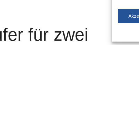
Akze
er für zwei
rrt
ufer gesperrt – für etwa zwei Wochen. Das hat
s Volmerswerth kommend, fahren die Busse ab der
 zum Graf-Adolf-Platz, wenden dort und fahren wieder
testellen „Landtag/Kniebrücke“ und „Maxplatz“
olf-Platz“ muss leider entfallen.