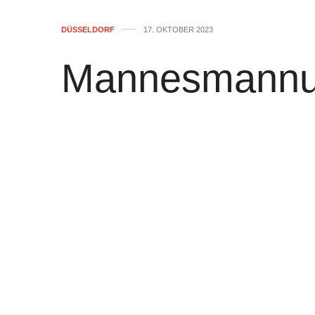
DÜSSELDORF
17. OKTOBER 2023
Mannesmannuf
Wochen gespe
von
WOLFGANG OSINSKI
0
Wegen Bauarbeiten ist das Mannesmann
Auswirkungen für die Buslinie 726. Au
Haltestelle „Landtag/Kniebrücke“ direkt
zurück. Der Abschnitt zwischen den Hal
beziehungsweise „Maxplatz“ und „Graf-Ad