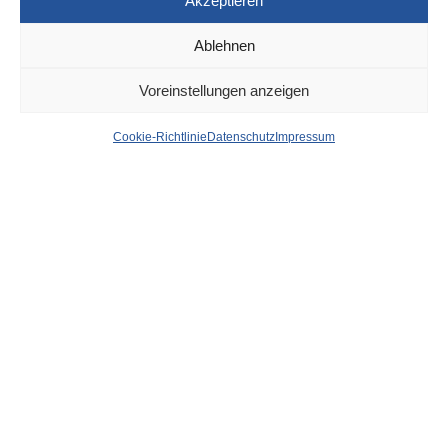
Akzeptieren
Ablehnen
DÜSSELDORF
6. OKTOBER 2023
Voreinstellungen anzeigen
News aus dem Rathaus
Cookie-Richtlinie
Datenschutz
Impressum
der Stadt Düsseldorf
von
WOLFGANG OSINSKI
Düsseldorf agiert proaktiv: Investitionen
und Innovationen für die Zukunft der Stadt
In Zeiten, in denen sich die Immobilienwirtschaft und der
private Bausektor auf turbulenten Wegen befinden, tritt die
Landeshauptstadt Düsseldorf proaktiv ein und demonstriert