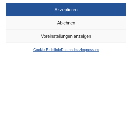
Akzeptieren
Ablehnen
DÜSSELDORF
1. SEPTEMBER 2023
Voreinstellungen anzeigen
A 46: Werstener Tunnel ab
Cookie-Richtlinie
Datenschutz
Impressum
morgen bis Montag
gesperrt
von
WOLFGANG OSINSKI
Wegen Sanierungsarbeiten wird der Werstener Tunnel der
A46 gesperrt –
von Samstag, 2. September, 16 Uhr, bis
Montag, 4. September, 5 Uhr
. Davon betroffen sind fünf
Buslinien: