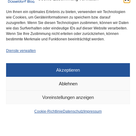
0
Um Ihnen ein optimales Erlebnis zu bieten, verwenden wir Technologien
wie Cookies, um Geräteinformationen zu speichern bzw. darauf
zuzugreifen. Wenn Sie diesen Technologien zustimmen, können wir Daten
wie das Surfverhalten oder eindeutige IDs auf dieser Website verarbeiten.
Wenn Sie Ihre Zustimmung nicht erteilen oder zurückziehen, können
bestimmte Merkmale und Funktionen beeinträchtigt werden.
Dienste verwalten
DÜSSELDORF
30. AUGUST 2023
Akzeptieren
Düsseldorf Headlines,
Ablehnen
Mittwoch, 30.08.2023
Voreinstellungen anzeigen
von
WOLFGANG OSINSKI
Cookie-Richtlinie
Datenschutz
Impressum