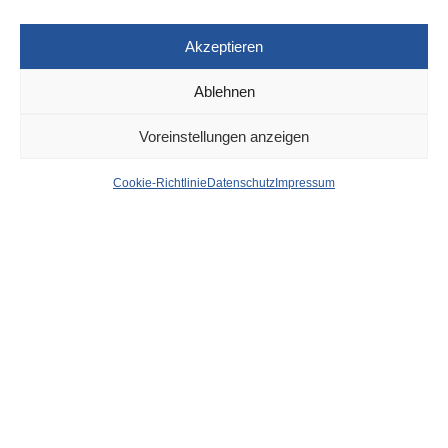
Akzeptieren
Ablehnen
DÜSSELDORF
29. AUGUST 2023
Voreinstellungen anzeigen
News aus dem Rathaus
Cookie-Richtlinie
Datenschutz
Impressum
der Stadt Düsseldorf
von
WOLFGANG OSINSKI
Verbesserung der Haushaltslage für 2023
prognostiziert
Stadtkämmerin Dorothée Schneider hat am 28. August 2023
den Controllingbericht zur haushalts- und
personalwirtschaftlichen Lage nach dem Stichtag
30.06.2023 im Haupt- und Finanzausschuss vorgestellt.