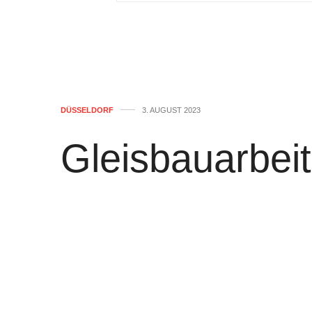
DÜSSELDORF
3. AUGUST 2023
Gleisbauarbeit
Kölner Landstr
Bahnen auf de
und U77, Ände