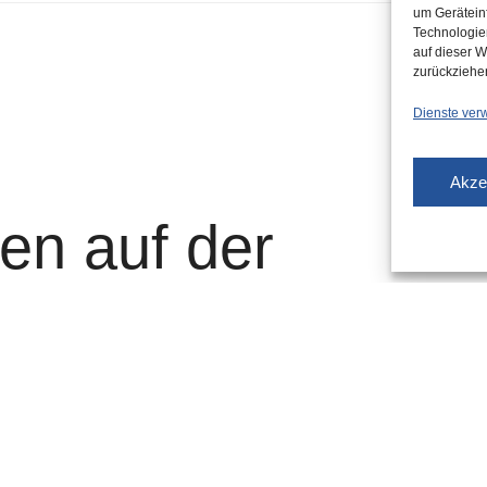
um Gerätein
Technologie
auf dieser W
zurückziehe
Dienste ver
Akze
en auf der
aße: Busse statt
n Linien U74
rungen für