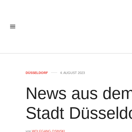
DÜSSELDORF
4. AUGUST 2023
News aus dem
Stadt Düsseld
von
WOLFGANG OSINSKI