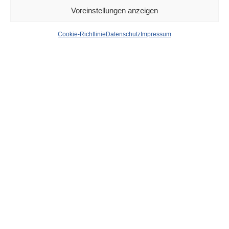
Voreinstellungen anzeigen
Anerkennung für
Cookie-Richtlinie
Datenschutz
Impressum
Innovation im Recruiting-
Prozess – Klüh gewinnt
renommierten German
Brand Award 2023
von
WOLFGANG OSINSKI