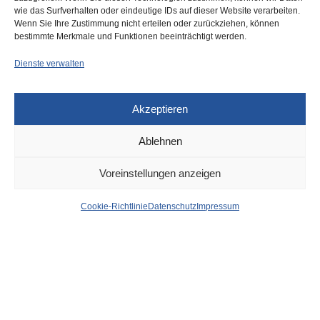
wie das Surfverhalten oder eindeutige IDs auf dieser Website verarbeiten.
0
Wenn Sie Ihre Zustimmung nicht erteilen oder zurückziehen, können
bestimmte Merkmale und Funktionen beeinträchtigt werden.
Dienste verwalten
Akzeptieren
Ablehnen
DÜSSELDORF
15. JUNI 2023
Voreinstellungen anzeigen
News aus dem Rathaus
Cookie-Richtlinie
Datenschutz
Impressum
der Stadt Düsseldorf
von
WOLFGANG OSINSKI
Volunteers für die UEFA EURO 2024 gesucht!
Genau ein Jahr vor dem Start der UEFA EURO