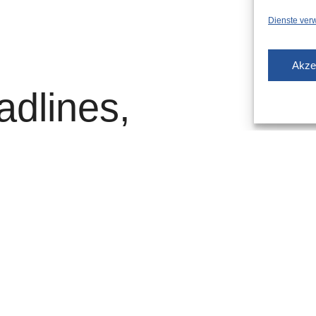
Dienste ver
Akze
adlines,
06.2023
um Feiertag
r den Ferienanfang?