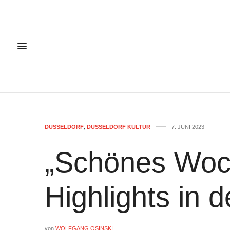
DÜSSELDORF
,
DÜSSELDORF KULTUR
7. JUNI 2023
„Schönes Woc
Highlights in d
von
WOLFGANG OSINSKI