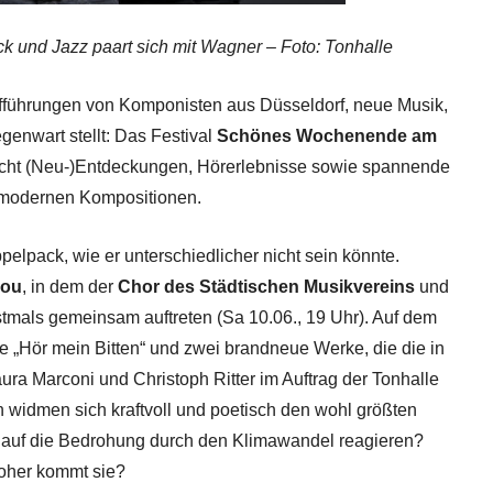
 und Jazz paart sich mit Wagner – Foto: Tonhalle
ufführungen von Komponisten aus Düsseldorf, neue Musik,
enwart stellt: Das Festival
Schönes Wochenende
am
richt (Neu-)Entdeckungen, Hörerlebnisse sowie spannende
 modernen Kompositionen.
pelpack, wie er unterschiedlicher nicht sein könnte.
you
, in dem der
Chor des Städtischen Musikvereins
und
tmals gemeinsam auftreten (Sa 10.06., 19 Uhr). Auf dem
Hör mein Bitten“ und zwei brandneue Werke, die die in
a Marconi und Christoph Ritter im Auftrag der Tonhalle
 widmen sich kraftvoll und poetisch den wohl größten
 auf die Bedrohung durch den Klimawandel reagieren?
woher kommt sie?