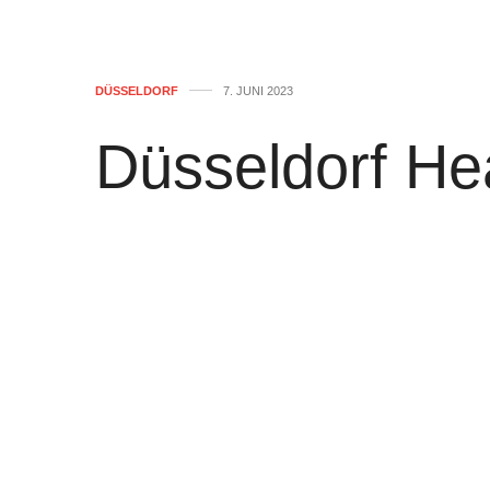
DÜSSELDORF
7. JUNI 2023
Düsseldorf He
Mittwoch, 07.
von
WOLFGANG OSINSKI
0
Antenne Düsseldorf:
Volle Straßen z
Bild:
Zerschießt uns das NATO-Manöve