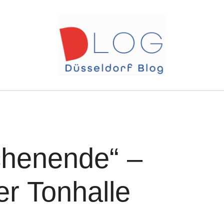
henende“ –
er Tonhalle