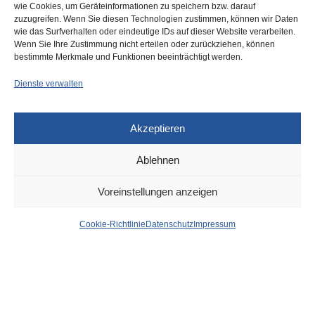
wie Cookies, um Geräteinformationen zu speichern bzw. darauf
zuzugreifen. Wenn Sie diesen Technologien zustimmen, können wir Daten
wie das Surfverhalten oder eindeutige IDs auf dieser Website verarbeiten.
0
Wenn Sie Ihre Zustimmung nicht erteilen oder zurückziehen, können
bestimmte Merkmale und Funktionen beeinträchtigt werden.
Dienste verwalten
Akzeptieren
Ablehnen
DÜSSELDORF
24. MAI 2023
Voreinstellungen anzeigen
Am Freitag startet in
Cookie-Richtlinie
Datenschutz
Impressum
Düsseldorf die
schauinsland-reisen Jazz
Rally – Zentrum des