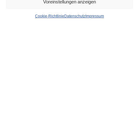
Voreinstellungen anzeigen
Versuchter
Cookie-Richtlinie
Datenschutz
Impressum
Tankstellenraub scheitert:
Polizist stand an der
Kasse
von
WOLFGANG OSINSKI
Manchmal hilft Kommissar Zufall auch Straftaten zu
verhüten. So geschehen gestern Abend in Eller an der
Karlsruher Straße, als ein maskierter Mann den
Verkaufsraum einer Tankstelle betrat, um diese offenkundig
auszurauben.
Genau in diesem Moment hielt sich dort ein uniformierter