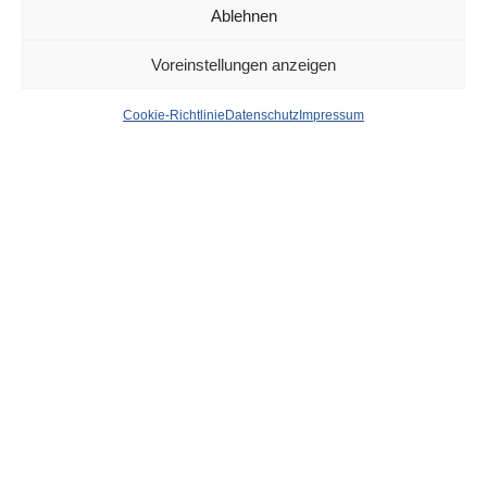
Ablehnen
DÜSSELDORF
26. APRIL 2023
Voreinstellungen anzeigen
News aus dem Rathaus
Cookie-Richtlinie
Datenschutz
Impressum
der Stadt Düsseldorf
von
WOLFGANG OSINSKI
Düsseldorf veranstaltet erstmals Bernd-und-Hilla-
Becher-Preis-Woche
Mit dem Bernd-und-Hilla-Becher-Preis ehrt die
Landeshauptstadt Düsseldorf alle zwei Jahre
Persönlichkeiten, die einen wichtigen Beitrag zum
zeitgenössischen Diskus in der Kunst durch ihre Arbeit im
Kontext der Fotografie geleistet haben.
weiter…