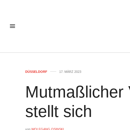
DÜSSELDORF
17. MÄRZ 2023
Mutmaßlicher 
stellt sich
von
WOLFGANG OSINSKI