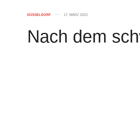
DÜSSELDORF
17. MÄRZ 2023
Nach dem sch
gestern auf de
Hilden: 18-jähr
verstorben
von
WOLFGANG OSINSKI
0
Nach dem schweren Verkehrsunfall auf d