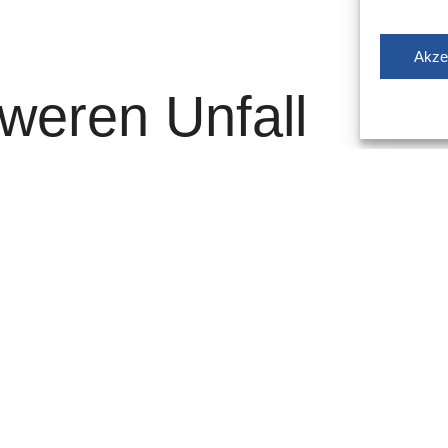
Akze
weren Unfall
r A 46 bei
iger Mitfahrer
er A 46 – Anschlussstelle Hilden – am Donnerstag ist