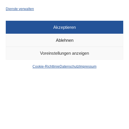
Dienste verwalten
Akzeptieren
Ablehnen
DÜSSELDORF
10. MÄRZ 2023
Voreinstellungen anzeigen
Rheinbahn informiert: So
Cookie-Richtlinie
Datenschutz
Impressum
kommen Abonnenten ganz
einfach an ihr
Deutschlandticket
von
WOLFGANG OSINSKI
Mit dem Deutschlandticket können die Fahrgäste