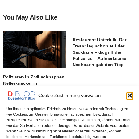
You May Also Like
Restaurant Unterbilk: Der
Tresor lag schon auf der
Sackkarre – da griff die
Polizei zu – Aufmerksame
Nachbarin gab den Tipp
Polizisten in Zivil schnappen
Kellerknacker in
Friedrichstadt
Cookie-Zustimmung verwalten
Um Ihnen ein optimales Erlebnis zu bieten, verwenden wir Technologien
Versuchter „Rififi“ in
wie Cookies, um Geräteinformationen zu speichern bzw. darauf
Friedrichstadt – Einbrecher
zuzugreifen. Wenn Sie diesen Technologien zustimmen, können wir Daten
„graben“ sich durch
wie das Surfverhalten oder eindeutige IDs auf dieser Website verarbeiten.
Kellerwände – Großfahndung
Wenn Sie Ihre Zustimmung nicht erteilen oder zurückziehen, können
– Festnahme
bestimmte Merkmale und Funktionen beeinträchtigt werden.