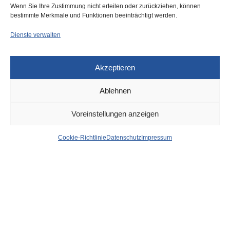
Wenn Sie Ihre Zustimmung nicht erteilen oder zurückziehen, können
Donnerstag, eventuelle
bestimmte Merkmale und Funktionen beeinträchtigt werden.
Einschränkungen am
Mittwoch
Dienste verwalten
Akzeptieren
Ablehnen
Voreinstellungen anzeigen
DÜSSELDORF
8. FEBRUAR 2023
News aus dem Rathaus
Cookie-Richtlinie
Datenschutz
Impressum
der Stadt Düsseldorf
von
WOLFGANG OSINSKI
Masterplan Industrie: Konstante Zusammenarbeit in
herausfordernden Zeiten