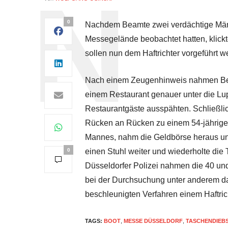
0
Nachdem Beamte zwei verdächtige Männ
Messegelände beobachtet hatten, klic
sollen nun dem Haftrichter vorgeführt w
Nach einem Zeugenhinweis nahmen Be
einem Restaurant genauer unter die Lup
Restaurantgäste ausspähten. Schließlich
Rücken an Rücken zu einem 54-jährigen
Mannes, nahm die Geldbörse heraus und
0
einen Stuhl weiter und wiederholte die
Düsseldorfer Polizei nahmen die 40 un
bei der Durchsuchung unter anderem d
beschleunigten Verfahren einem Haftrich
TAGS:
BOOT
,
MESSE DÜSSELDORF
,
TASCHENDIEB