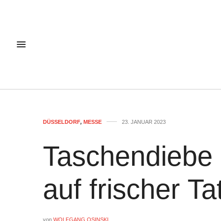
DÜSSELDORF
,
MESSE
23. JANUAR 2023
Taschendiebe 
auf frischer Ta
von
WOLFGANG OSINSKI