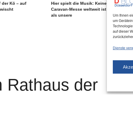
 der Kö – auf
Hier spielt die Musik: Keine
rwischt
Caravan-Messe weltweit ist größer
als unsere
Um Ihnen ei
um Gerätein
Technologie
auf dieser W
zurückziehe
Dienste ver
Akze
 Rathaus der
orf