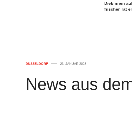
Diebinnen auf
frischer Tat e
DÜSSELDORF
23. JANUAR 2023
News aus dem
Stadt Düsseld
von
WOLFGANG OSINSKI