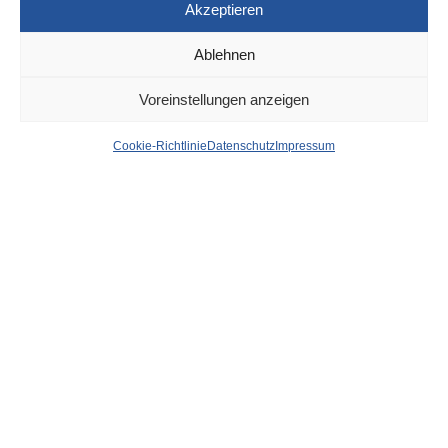
Akzeptieren
Ablehnen
DÜSSELDORF
5. JANUAR 2023
Voreinstellungen anzeigen
News aus dem Rathaus
Cookie-Richtlinie
Datenschutz
Impressum
der Stadt Düsseldorf
von
WOLFGANG OSINSKI
Grünordnungsrahmenplan für den
Stadtbezirk 8 wird vorgestellt
Zum Grünordnungsrahmenplan im Stadtbezirk 8 findet am
Mittwoch, 18. Januar, eine Stadtbezirkskonferenz für die
Bürgerinnen und Bürger statt
weiter…