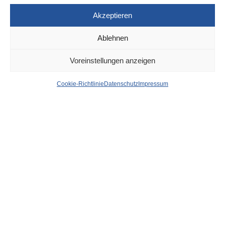
Akzeptieren
Ablehnen
DÜSSELDORF
2. JANUAR 2023
Voreinstellungen anzeigen
Düsseldorf Headlines,
Cookie-Richtlinie
Datenschutz
Impressum
02.01.2023
von
WOLFGANG OSINSKI
Antenne Düsseldorf:
Ermittlungserfolg nach Drohung
gegen Weihnachtsmarkt
Bild:
Weihnachtsmarkt-Schreck ist gerade mal 15 Jahre alt
Express:
Silvester-Tragödie: Frau stirbt nach Messerangriff