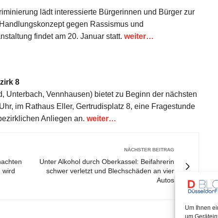
riminierung lädt interessierte Bürgerinnen und Bürger zur
 Handlungskonzept gegen Rassismus und
staltung findet am 20. Januar statt.
weiter…
irk 8
eld, Unterbach, Vennhausen) bietet zu Beginn der nächsten
hr, im Rathaus Eller, Gertrudisplatz 8, eine Fragestunde
ezirklichen Anliegen an.
weiter…
NÄCHSTER BEITRAG
nachten
Unter Alkohol durch Oberkassel: Beifahrerin
 wird
schwer verletzt und Blechschäden an vier
Autos
Um Ihnen ei
um Gerätein