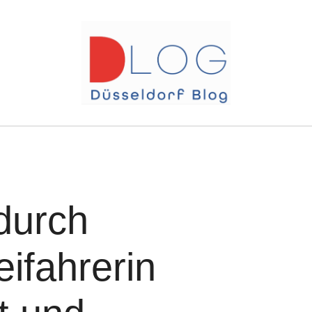
durch
ifahrerin