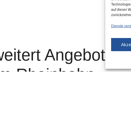
Technologie
auf dieser W
zurückziehe
Dienste ver
Akze
eitert Angebot:
im Rheinbahn-
 Bahnen wird es