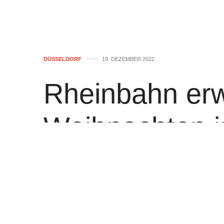
DÜSSELDORF
19. DEZEMBER 2022
Rheinbahn erw
Weihnachten 
Land – In den
jetzt kälter