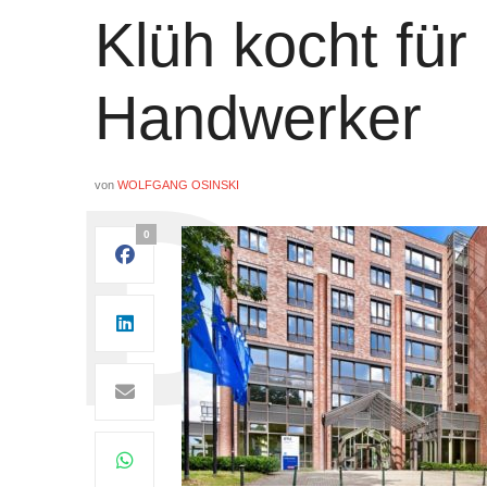
Klüh kocht für
Handwerker
von
WOLFGANG OSINSKI
0