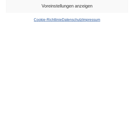
Voreinstellungen anzeigen
Düsseldorf Headlines,
Cookie-Richtlinie
Datenschutz
Impressum
Montag, 05.12.2022
von
WOLFGANG OSINSKI
Antenne Düsseldorf:
Innenstadt war am Wochenende sehr
gut besucht
Bild: Tote Hosen-Campino:
Weiß nicht, ob ich heute den
Wehrdienst verweigern würde
Express:
Kälte-Alarm in Düsseldorf -Heizungen seit
Monaten defekt
Rheinische Post:
In Flingern wird ein Parkplatz zum Mini-