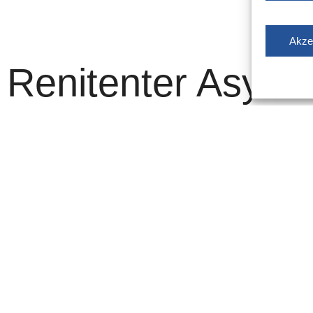
Akze
Renitenter Asyl-
 Ghana biss
nstunfähig
ffs gegen Vollstreckungsbeamte wird seit gestern gegen
na ermittelt. Der aggressive Mann sollte einer
verwiesen werden, weil er den Verwalter der Unterkunft