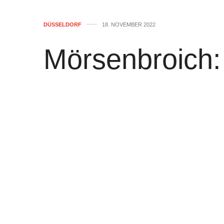
DÜSSELDORF
18. NOVEMBER 2022
Mörsenbroich: 
Bewerber aus
Polizisten die
von
WOLFGANG OSINSKI
0
Wegen Widerstands und tätlichen Angri
einen 43-jährigen Asylbewerber aus Gha
Kommunalen Unterbringungseinrichtung 