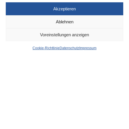
Akzeptieren
Ablehnen
DÜSSELDORF
21. OKTOBER 2022
Voreinstellungen anzeigen
Rheinbahn ersetzt
Cookie-Richtlinie
Datenschutz
Impressum
Schienen auf der
Rethelstraße – Chaos für
Händler und Autofahrer?
von
WOLFGANG OSINSKI