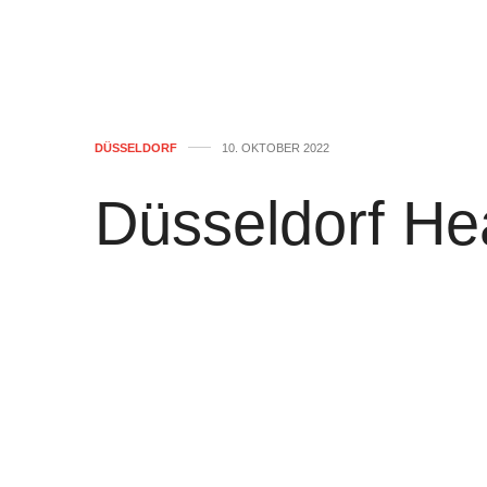
DÜSSELDORF
10. OKTOBER 2022
Düsseldorf He
10.10.2022
von
WOLFGANG OSINSKI
0
BILD
:
Die „Unfassbaren“ im Düsseldorf
Express
:
Radfahrer (66) wird über Brüc