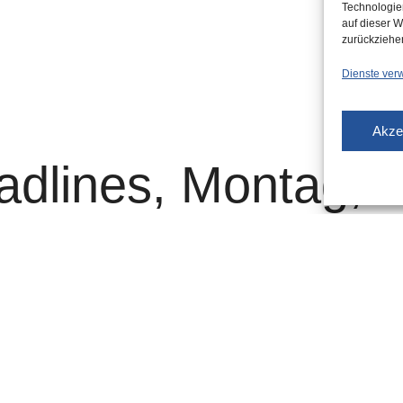
Technologie
auf dieser W
zurückziehe
Dienste ver
Akze
adlines, Montag,
er Savoy
kengeländer in die Tiefe geschleudert