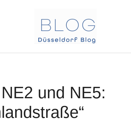
, NE2 und NE5:
hlandstraße“