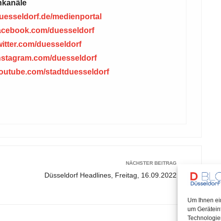
nkanäle
esseldorf.de/medienportal
acebook.com/duesseldorf
itter.com/duesseldorf
nstagram.com/duesseldorf
utube.com/stadtduesseldorf
NÄCHSTER BEITRAG
Düsseldorf Headlines, Freitag, 16.09.2022
Um Ihnen ei
um Gerätein
Technologie