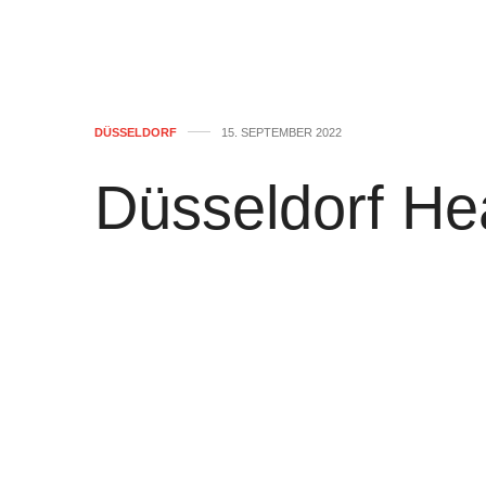
DÜSSELDORF
15. SEPTEMBER 2022
Düsseldorf He
Donnerstag, 1
von
WOLFGANG OSINSKI
0
Bild
:
WEIL SIE STILLEN WOLLTE – 
Express:
HAAR-OP WURDE FÜR MÄ