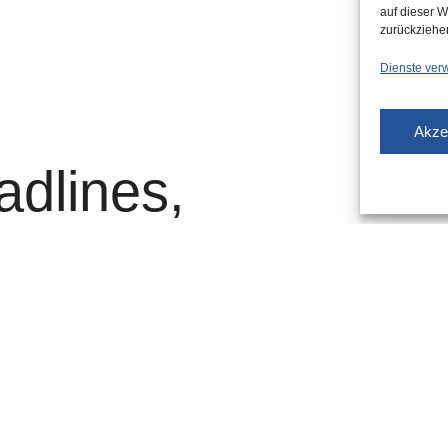
auf dieser W
zurückziehe
Dienste ver
Akze
adlines,
5.09.2022
FIESER VERWALTER JAGT BÄUEREIN VOM HOF
NNER ZUM ALBTRAUM