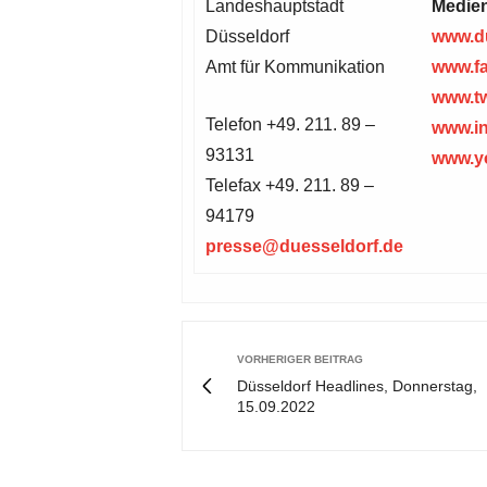
Landeshauptstadt
Medie
Düsseldorf
www.du
Amt für Kommunikation
www.f
www.tw
Telefon +49. 211. 89 –
www.i
93131
www.yo
Telefax +49. 211. 89 –
94179
presse@duesseldorf.de
VORHERIGER BEITRAG
Düsseldorf Headlines, Donnerstag,
15.09.2022