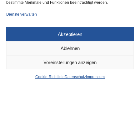
bestimmte Merkmale und Funktionen beeinträchtigt werden.
Dienste verwalten
Akzeptieren
Ablehnen
DÜSSELDORF
21. JULI 2022
Voreinstellungen anzeigen
Fortuna spielt – und
Cookie-Richtlinie
Datenschutz
Impressum
Zigtausende wollen zum
Kirmes-Feuerwerk –
Rheinbahn vor
fahrgaststärkstem Tag das
Jahres