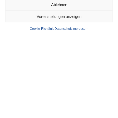
Ablehnen
DÜSSELDORF
22. JUNI 2022
Voreinstellungen anzeigen
Gault & Millau – Welche
Cookie-Richtlinie
Datenschutz
Impressum
Restaurants Düsseldorfs
der Gourmetführer
hervorhebt
von
WOLFGANG OSINSKI