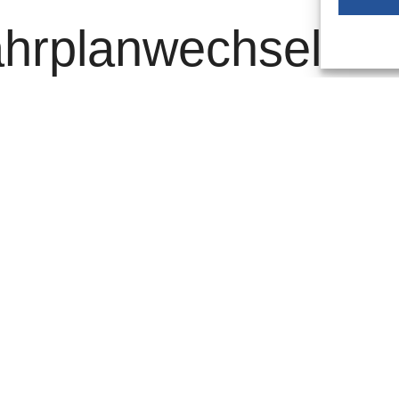
hrplanwechsel
echsel
am Sonntag, 12. Juni
, ihr Angebot auf einigen
elnen:
die Busse der vier Linien, vom Solinger Hauptbahnhof aus
r Haltestelle „Weststraße“ geradeaus über die Talstraße,