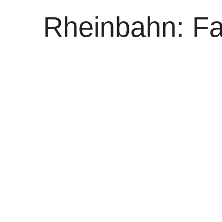
Rheinbahn: Fa
am 12. Juni
von
WOLFGANG OSINSKI
0
Die Rheinbahn ändert zum Fahrplanw
Buslinien. Hier die Änderungen im Einz
Linien 782, 783, 791 und 792
Auf Wunsch der Stadt Solingen fahren 
kommend, einen neuen Linienweg: ab de