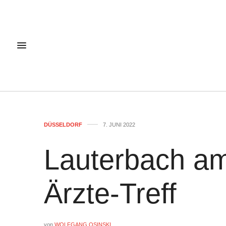
DÜSSELDORF
7. JUNI 2022
Lauterbach am
Ärzte-Treff
von
WOLFGANG OSINSKI