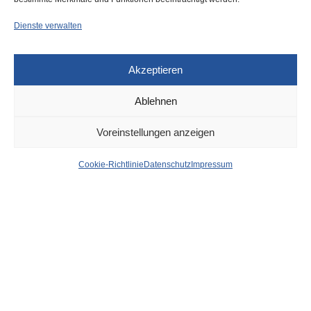
Dienste verwalten
Akzeptieren
Ablehnen
DÜSSELDORF
16. MAI 2022
Voreinstellungen anzeigen
Tödlicher Verkehrsunfall in
Cookie-Richtlinie
Datenschutz
Impressum
Derendorf – die Polizei
sucht dringend Zeugen
von
WOLFGANG OSINSKI
Die Beamten des Verkehrskommissariats suchen dringend
nach Zeugen eines Unfallgeschehens in Derendorf von