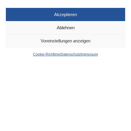
Akzeptieren
Ablehnen
DÜSSELDORF
31. MÄRZ 2022
Voreinstellungen anzeigen
Lamborghini-Fahrer (ohne
Cookie-Richtlinie
Datenschutz
Impressum
Führerschein) flieht vor
Verkehrskontrolle –
Polizeihund spürt ihn in
einem Keller auf
von
WOLFGANG OSINSKI
Ein Sportwagen-Fahrer hat gestern Abend die Rechnung