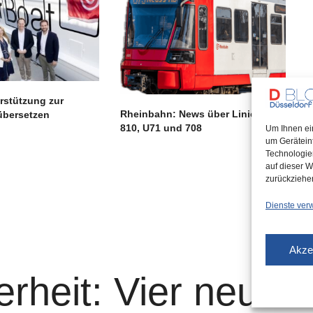
rstützung zur
Rheinbahn: News über Linien 709,
übersetzen
810, U71 und 708
Um Ihnen ei
um Gerätein
Technologie
auf dieser W
zurückziehe
Dienste ver
Akze
rheit: Vier neue