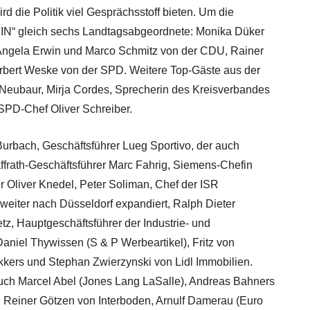
die Politik viel Gesprächsstoff bieten. Um die
 IN“ gleich sechs Landtagsabgeordnete: Monika Düker
 Angela Erwin und Marco Schmitz von der CDU, Rainer
bert Weske von der SPD. Weitere Top-Gäste aus der
Neubaur, Mirja Cordes, Sprecherin des Kreisverbandes
SPD-Chef Oliver Schreiber.
urbach, Geschäftsführer Lueg Sportivo, der auch
affrath-Geschäftsführer Marc Fahrig, Siemens-Chefin
 Oliver Knedel, Peter Soliman, Chef der ISR
e weiter nach Düsseldorf expandiert, Ralph Dieter
tz, Hauptgeschäftsführer der Industrie- und
aniel Thywissen (S & P Werbeartikel), Fritz von
kers und Stephan Zwierzynski von Lidl Immobilien.
uch Marcel Abel (Jones Lang LaSalle), Andreas Bahners
d Reiner Götzen von Interboden, Arnulf Damerau (Euro