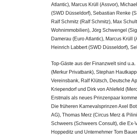
Atlantic), Marcus Krüll (Assvor), Michae
(SWD Düsseldorf), Sebastian Renke (Sa
Ralf Schmitz (Ralf Schmitz), Max Schu
Wohnimmobilien), Jörg Schwengel (Sign
Damerau (Euro Atlantic), Marcus Krüll (
Heinrich Labbert (SWD Düsseldorf), Se
Top-Gäste aus der Finanzwelt sind u.a
(Merkur Privatbank), Stephan Hautkapp
Vereinsbank, Ralf Klütsch, Deutsche A
Kriependorf und Dirk von Ahlefeld (Merc
Erstmals als neues Prinzenpaar komme
Die früheren Karnevalsprinzen Axel Bot
AG), Thomas Merz (Circus Merz & Pilini)
Schweers (Schweers Consult), die Ex-V
Hoppeditz und Unternehmer Tom Bauer k