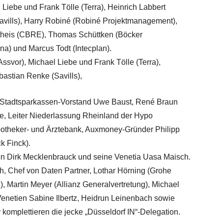
l Liebe und Frank Tölle (Terra), Heinrich Labbert
vills), Harry Robiné (Robiné Projektmanagement),
ltheis (CBRE), Thomas Schüttken (Böcker
a) und Marcus Todt (Intecplan).
Assvor), Michael Liebe und Frank Tölle (Terra),
bastian Renke (Savills),
. Stadtsparkassen-Vorstand Uwe Baust, René Braun
e, Leiter Niederlassung Rheinland der Hypo
potheker- und Ärztebank, Auxmoney-Gründer Philipp
k Finck).
n Dirk Mecklenbrauck und seine Venetia Uasa Maisch.
h, Chef von Daten Partner, Lothar Hörning (Grohe
, Martin Meyer (Allianz Generalvertretung), Michael
enetien Sabine Ilbertz, Heidrun Leinenbach sowie
omplettieren die jecke „Düsseldorf IN“-Delegation.