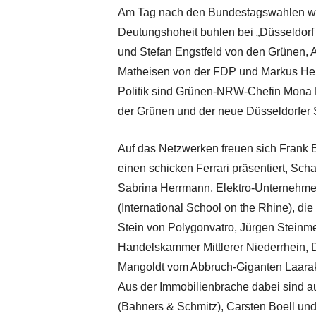
Am Tag nach den Bundestagswahlen wird 
Deutungshoheit buhlen bei „Düsseldorf
und Stefan Engstfeld von den Grünen,
Matheisen von der FDP und Markus Her
Politik sind Grünen-NRW-Chefin Mona 
der Grünen und der neue Düsseldorfer 
Auf das Netzwerken freuen sich Frank B
einen schicken Ferrari präsentiert, Sch
Sabrina Herrmann, Elektro-Unternehmer
(International School on the Rhine), di
Stein von Polygonvatro, Jürgen Steinme
Handelskammer Mittlerer Niederrhein, D
Mangoldt vom Abbruch-Giganten Laarak
Aus der Immobilienbrache dabei sind a
(Bahners & Schmitz), Carsten Boell un