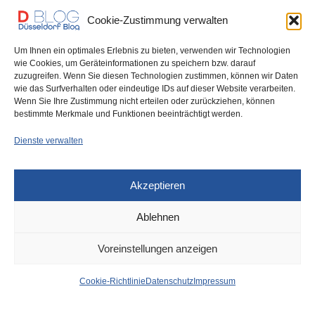
You May Also Like
Cookie-Zustimmung verwalten
Um Ihnen ein optimales Erlebnis zu bieten, verwenden wir Technologien
wie Cookies, um Geräteinformationen zu speichern bzw. darauf
75-Jährige gestern in Wittlaer
Erneuter Überfall auf offener
zuzugreifen. Wenn Sie diesen Technologien zustimmen, können wir Daten
von junger Frau auf der
Straße – Armbanduhr-Raub in
wie das Surfverhalten oder eindeutige IDs auf dieser Website verarbeiten.
Straße beraubt
Niederkassel scheiterte an
Wenn Sie Ihre Zustimmung nicht erteilen oder zurückziehen, können
Widerstand des Opfers
bestimmte Merkmale und Funktionen beeinträchtigt werden.
Dienste verwalten
Akzeptieren
Ablehnen
DÜSSELDORF
28. JULI 2021
Voreinstellungen anzeigen
Weitere
Cookie-Richtlinie
Datenschutz
Impressum
Ausgrabungsfunde am