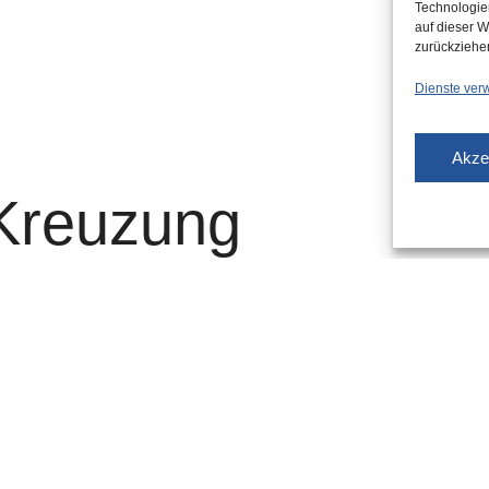
Technologie
auf dieser W
zurückziehe
Dienste ver
Akze
Kreuzung
erdener Straße
ür Bus 732