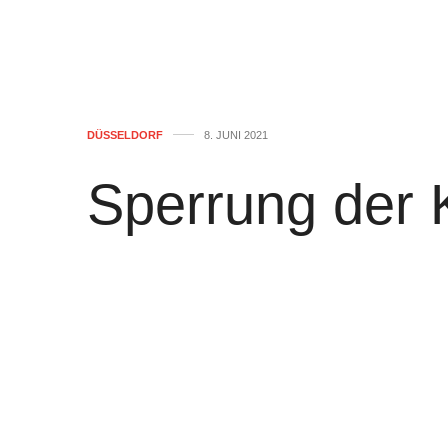
DÜSSELDORF
8. JUNI 2021
Sperrung der 
Kölner- und W
– Umleitung f
von
WOLFGANG OSINSKI
0