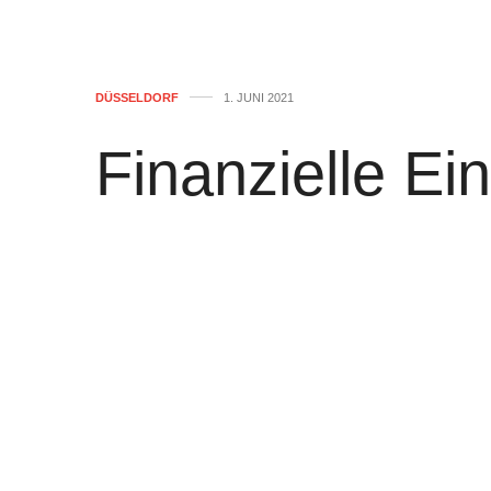
DÜSSELDORF
1. JUNI 2021
Finanzielle Ei
Rheinbahn
von
WOLFGANG OSINSKI
0
Die Bilanz des Jahres 2020 steht bei 
– klar unter dem Zeichen der Corona-Pa
der Rheinbahn der vergangenen Jahre 
gleichbleibend hohem Angebot, Aufwen