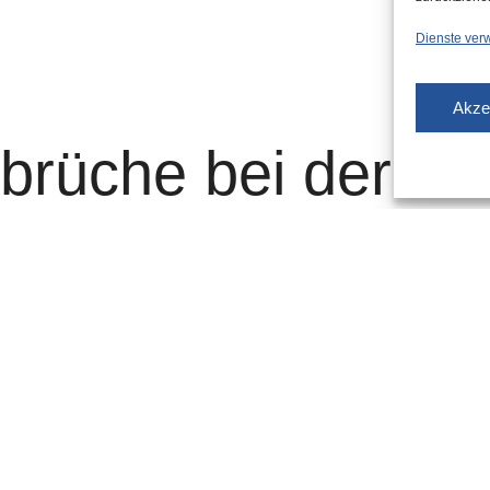
Dienste ver
Akze
nbrüche bei der
der Rheinbahn – wie bei vielen anderen Unternehmen auch
ndemie. Das Virus bremste die positive Entwicklung bei
spürbar aus. Rückgänge bei den Fahrgästen bei
dungen bei den Infektionsschutzmaßnahmen für