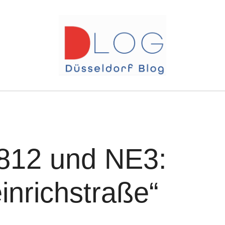
 812 und NE3:
einrichstraße“