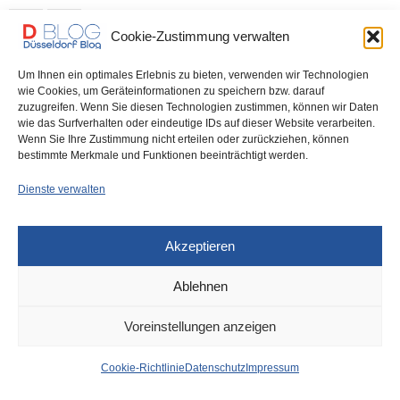
0 SHARES
Cookie-Zustimmung verwalten
Um Ihnen ein optimales Erlebnis zu bieten, verwenden wir Technologien
wie Cookies, um Geräteinformationen zu speichern bzw. darauf
zuzugreifen. Wenn Sie diesen Technologien zustimmen, können wir Daten
IMPRESSUM
DATENSCHUTZ
COOKIE-RICHTLINIE (EU)
wie das Surfverhalten oder eindeutige IDs auf dieser Website verarbeiten.
Wenn Sie Ihre Zustimmung nicht erteilen oder zurückziehen, können
bestimmte Merkmale und Funktionen beeinträchtigt werden.
Dienste verwalten
Akzeptieren
Ablehnen
Voreinstellungen anzeigen
Cookie-Richtlinie
Datenschutz
Impressum