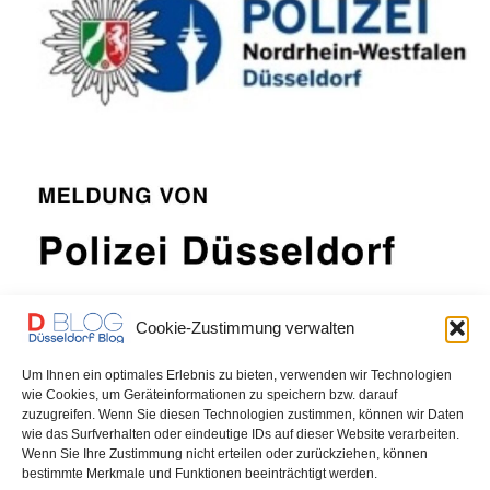
Cookie-Zustimmung verwalten
POLIZEI
VOR 1 MONAT
Um Ihnen ein optimales Erlebnis zu bieten, verwenden wir Technologien
Mann bei Messerattacke in Flingern-
wie Cookies, um Geräteinformationen zu speichern bzw. darauf
zuzugreifen. Wenn Sie diesen Technologien zustimmen, können wir Daten
Nord schwer verletzt – Polizei sucht
wie das Surfverhalten oder eindeutige IDs auf dieser Website verarbeiten.
Wenn Sie Ihre Zustimmung nicht erteilen oder zurückziehen, können
Zeugen
bestimmte Merkmale und Funktionen beeinträchtigt werden.